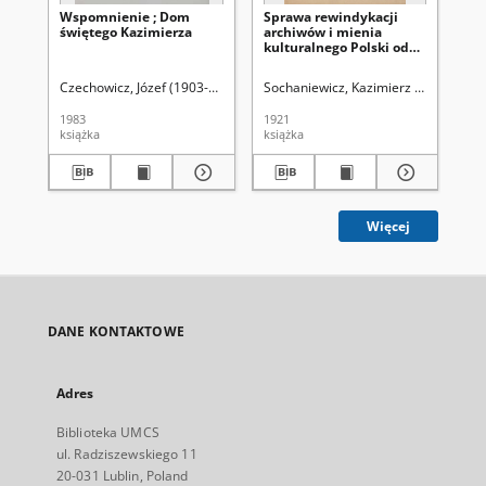
Wspomnienie ; Dom
Sprawa rewindykacji
Cy
świętego Kazimierza
archiwów i mienia
pe
kulturalnego Polski od
ws
Rosji
rec
lo
Czechowicz, Józef (1903-1939)
Sochaniewicz, Kazimierz (1892-1930
Żór
1983
1921
202
książka
książka
art
Więcej
DANE KONTAKTOWE
Adres
Biblioteka UMCS
ul. Radziszewskiego 11
20-031 Lublin, Poland