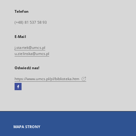
Telefon
(+48) 81 537 58 93
E-Mail
j.startek@umcs.pl
u.zielinska@umcs.pl
Odwiedź nas!
https://www.umcs.pl/pl/biblioteka.htm
Facebook
Link
zewnętrzny,
otworzy
się
w
nowej
MAPA STRONY
karcie