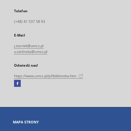
Telefon
(+48) 81 537 58 93
E-Mail
j.startek@umcs.pl
u.zielinska@umcs.pl
Odwiedź nas!
https://www.umcs.pl/pl/biblioteka.htm
Facebook
Link
zewnętrzny,
otworzy
się
w
nowej
MAPA STRONY
karcie