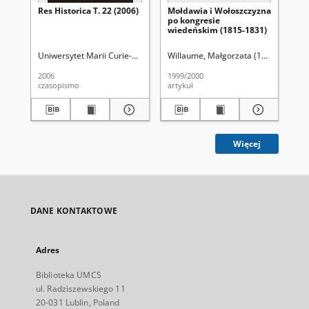
Res Historica T. 22 (2006)
Mołdawia i Wołoszczyzna
Józ
po kongresie
bio
wiedeńskim (1815-1831)
pod
dz
Uniwersytet Marii Curie-Skłodowskiej (Lublin)
Willaume, Małgorzata (1951-)
Lewandowski, Jan. Red.
Seidle
Odz
2006
1999/2000
202
czasopismo
artykuł
art
Więcej
DANE KONTAKTOWE
Adres
Biblioteka UMCS
ul. Radziszewskiego 11
20-031 Lublin, Poland