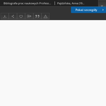
Bibliografia prac naukowych Profesora Andrzeja Marii Lewickiego
Pajdzińska, Anna (1953- )
Pokaż szczegóły