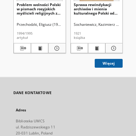
Problem wolności Polski
Sprawa rewindykacji
Gr
w pismach rosyjskich
archiwów i mienia
cm
myślicieli religijnych z
kulturalnego Polski od
ma
okresu I wojny światowej
Rosji
Przechodzki, Eligiusz (1954- ).
Aleksandrowicz-Ulrich, Alina (1931- ). R
Sochaniewicz, Kazimierz (1892-1930
Kok
1994/1995
1921
199
artykuł
książka
ksi
Więcej
DANE KONTAKTOWE
Adres
Biblioteka UMCS
ul. Radziszewskiego 11
20-031 Lublin, Poland