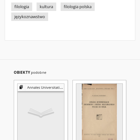
filologia
kultura
filologia polska
językoznawstwo
OBIEKTY
podobne
Annales Universitatis Mariae Curie-Skłodowska. Sectio FF, Philologiae