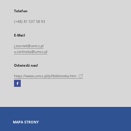
Telefon
(+48) 81 537 58 93
E-Mail
j.startek@umcs.pl
u.zielinska@umcs.pl
Odwiedź nas!
https://www.umcs.pl/pl/biblioteka.htm
Facebook
Link
zewnętrzny,
otworzy
się
w
nowej
MAPA STRONY
karcie