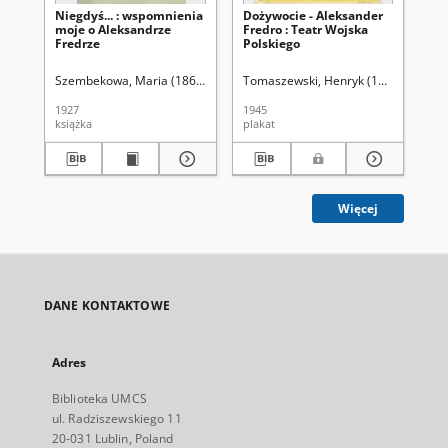
Niegdyś... : wspomnienia
Dożywocie - Aleksander
Pta
moje o Aleksandrze
Fredro : Teatr Wojska
Koz
Fredrze
Polskiego
Szembekowa, Maria (1862-1937)
Tomaszewski, Henryk (1914-2005)
Grzymała-Siedlecki, Adam (1876-19
Lud
1927
1945
198
książka
plakat
art
Więcej
DANE KONTAKTOWE
Adres
Biblioteka UMCS
ul. Radziszewskiego 11
20-031 Lublin, Poland