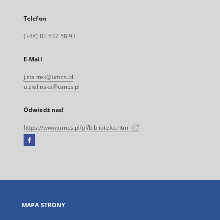
Telefon
(+48) 81 537 58 93
E-Mail
j.startek@umcs.pl
u.zielinska@umcs.pl
Odwiedź nas!
https://www.umcs.pl/pl/biblioteka.htm
Facebook
Link
zewnętrzny,
otworzy
się
w
nowej
MAPA STRONY
karcie