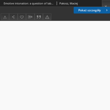
Emotive intonation: a question of labels?
Pakosz, Maciej
Pokaż szczegóły