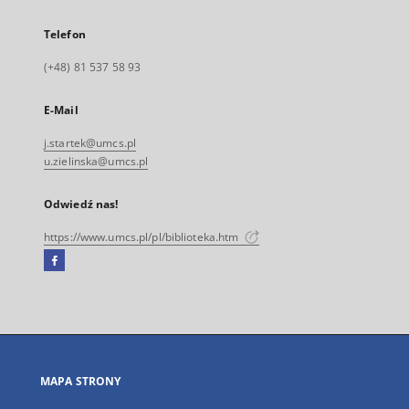
Telefon
(+48) 81 537 58 93
E-Mail
j.startek@umcs.pl
u.zielinska@umcs.pl
Odwiedź nas!
https://www.umcs.pl/pl/biblioteka.htm
Facebook
Link
zewnętrzny,
otworzy
się
w
nowej
MAPA STRONY
karcie