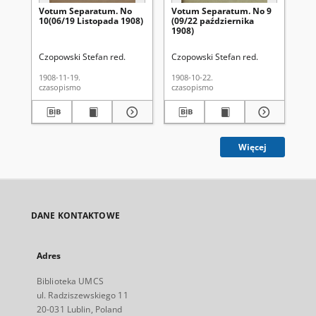
Votum Separatum. No
Votum Separatum. No 9
Vo
10(06/19 Listopada 1908)
(09/22 października
(18
1908)
Czopowski Stefan red.
Czopowski Stefan red.
Czo
1908-11-19.
1908-10-22.
190
czasopismo
czasopismo
cza
Więcej
DANE KONTAKTOWE
Adres
Biblioteka UMCS
ul. Radziszewskiego 11
20-031 Lublin, Poland