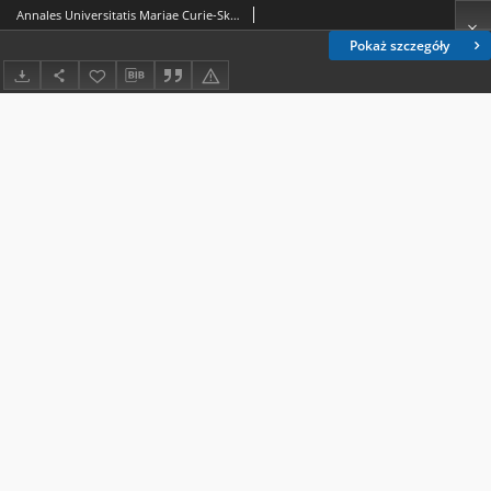
Annales Universitatis Mariae Curie-Skłodowska. Sectio FF, Philologiae. Vol. 37 (2019), 1. About the authors
Pokaż szczegóły