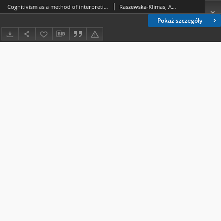
Cognitivism as a method of interpreting anthroponyms
Raszewska-Klimas, Agnieszka
Pokaż szczegóły