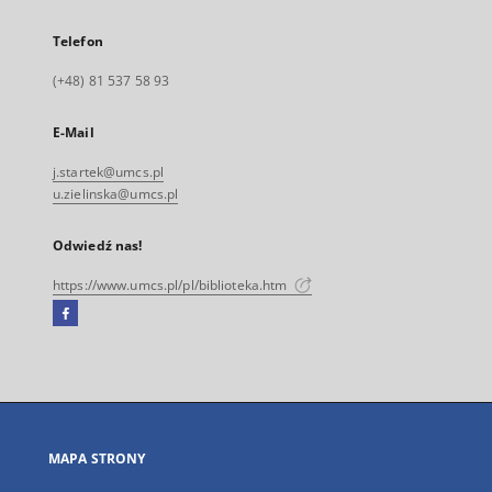
Telefon
(+48) 81 537 58 93
E-Mail
j.startek@umcs.pl
u.zielinska@umcs.pl
Odwiedź nas!
https://www.umcs.pl/pl/biblioteka.htm
Facebook
Link
zewnętrzny,
otworzy
się
w
nowej
MAPA STRONY
karcie