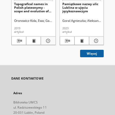
Topografical names in
Pamiątkowe nazwy ulic
Wp
Polish plateonymy -
Lublina w ujęciu
ku
scope and evolution of
językoznawczym
ry
the term
cap
Oronowicz-Kida, Ewa
Gabryś-Sławińska, Monika. Red.
Goral Agnieszka
Aleksandrowicz-Ulri
Cze
2019
2023
201
artykuł
artykuł
art
Więcej
DANE KONTAKTOWE
Adres
Biblioteka UMCS
ul. Radziszewskiego 11
20-031 Lublin, Poland