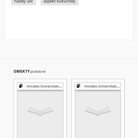
nazwy ulic
aspekt kulturowy
OBIEKTY
podobne
Annales Universitatis Mariae Curie-Skłodowska. Sectio FF, Philologiae
Annales Universitatis Mariae Curie-Skłodowska. Sectio FF, Philologiae