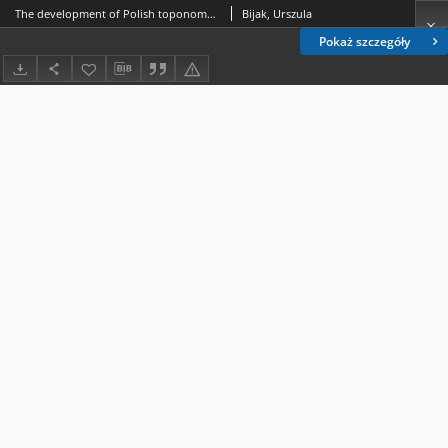
The development of Polish toponomastic terminology
Bijak, Urszula
Pokaż szczegóły