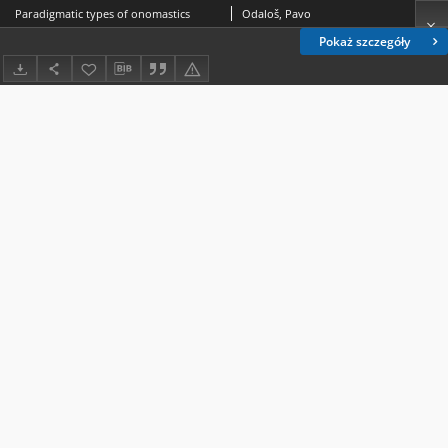
Paradigmatic types of onomastics
Odaloš, Pavo
Pokaż szczegóły