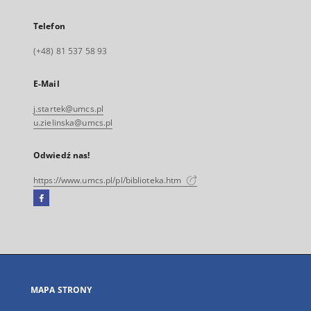
Telefon
(+48) 81 537 58 93
E-Mail
j.startek@umcs.pl
u.zielinska@umcs.pl
Odwiedź nas!
https://www.umcs.pl/pl/biblioteka.htm
Facebook
Link
zewnętrzny,
otworzy
się
w
nowej
MAPA STRONY
karcie