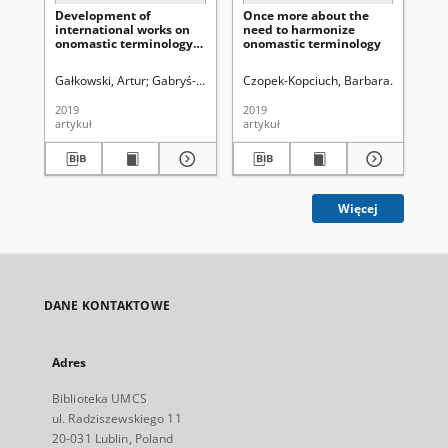
Development of
Once more about the
Th
international works on
need to harmonize
an
onomastic terminology:
onomastic terminology
review of slavic
approaches
Gałkowski, Artur
Gabryś-Sławińska, Monika. Red.
Czopek-Kopciuch, Barbara
Gabryś-S
Rut
2019
2019
201
artykuł
artykuł
art
Więcej
DANE KONTAKTOWE
Adres
Biblioteka UMCS
ul. Radziszewskiego 11
20-031 Lublin, Poland