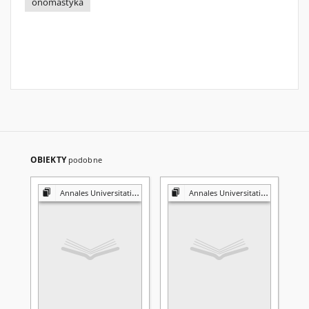
onomastyka
OBIEKTY
podobne
Annales Universitatis Mariae Curie-Skłodowska. Sectio FF, Philologiae
Annales Universitatis Mariae Curie-Skłodowska. Sectio FF, Philologiae