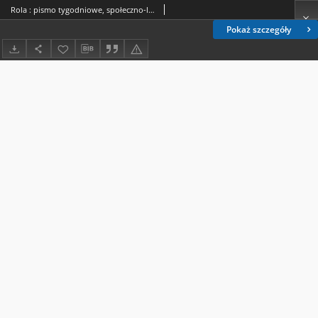
Rola : pismo tygodniowe, społeczno-literackie / pod red. Jana Jeleńskiego R. 7, Nr 42 (7/19 października 1889)
Pokaż szczegóły