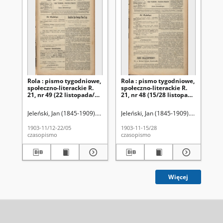
Rola : pismo tygodniowe,
Rola : pismo tygodniowe,
Ro
społeczno-literackie R.
społeczno-literackie R.
spo
21, nr 49 (22 listopada/5
21, nr 48 (15/28 listopada
21,
grudnia 1903)
1903)
pa
Jeleński, Jan (1845-1909). Red.
Jeleński, Jan (1845-1909). Red.
Jel
1903-11/12-22/05
1903-11-15/28
190
czasopismo
czasopismo
cza
Więcej