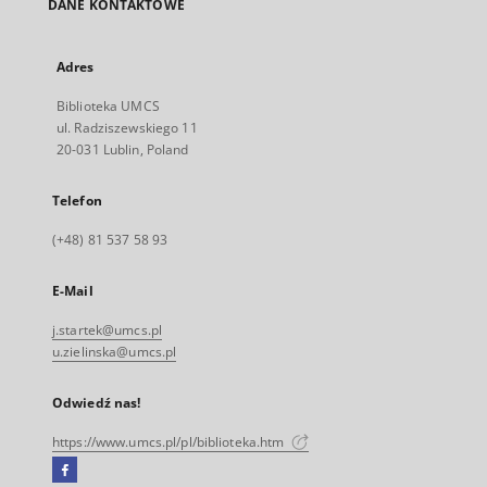
DANE KONTAKTOWE
Adres
Biblioteka UMCS
ul. Radziszewskiego 11
20-031 Lublin, Poland
Telefon
(+48) 81 537 58 93
E-Mail
j.startek@umcs.pl
u.zielinska@umcs.pl
Odwiedź nas!
https://www.umcs.pl/pl/biblioteka.htm
Facebook