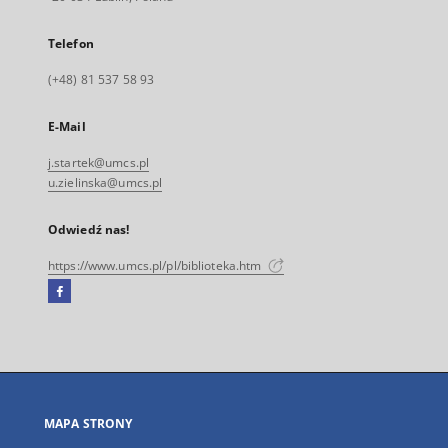
Telefon
(+48) 81 537 58 93
E-Mail
j.startek@umcs.pl
u.zielinska@umcs.pl
Odwiedź nas!
https://www.umcs.pl/pl/biblioteka.htm
Facebook
Link
zewnętrzny,
otworzy
się
w
nowej
MAPA STRONY
karcie