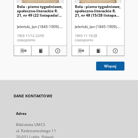
Rola : pismo tygodniowe,
Rola : pismo tygodniowe,
Ro
społeczno-literackie R.
społeczno-literackie R.
spo
21, nr 49 (22 listopada/5
21, nr 48 (15/28 listopada
21,
grudnia 1903)
1903)
pa
Jeleński, Jan (1845-1909). Red.
Jeleński, Jan (1845-1909). Red.
Jel
1903-11/12-22/05
1903-11-15/28
190
czasopismo
czasopismo
cza
Więcej
DANE KONTAKTOWE
Adres
Biblioteka UMCS
ul. Radziszewskiego 11
20-031 Lublin, Poland