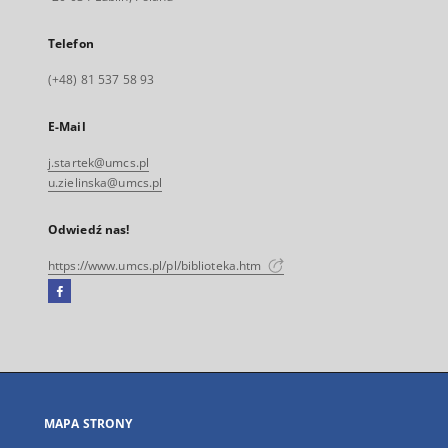
Telefon
(+48) 81 537 58 93
E-Mail
j.startek@umcs.pl
u.zielinska@umcs.pl
Odwiedź nas!
https://www.umcs.pl/pl/biblioteka.htm
Facebook
Link
zewnętrzny,
otworzy
się
w
nowej
MAPA STRONY
karcie