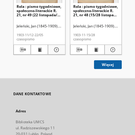
Rola : pismo tygodniowe,
Rola : pismo tygodniowe,
Ro
społeczno-literackie R.
społeczno-literackie R.
spo
21, nr 49 (22 listopada/5
21, nr 48 (15/28 listopada
21,
grudnia 1903)
1903)
pa
Jeleński, Jan (1845-1909). Red.
Jeleński, Jan (1845-1909). Red.
Jel
1903-11/12-22/05
1903-11-15/28
190
czasopismo
czasopismo
cza
Więcej
DANE KONTAKTOWE
Adres
Biblioteka UMCS
ul. Radziszewskiego 11
20-031 Lublin, Poland