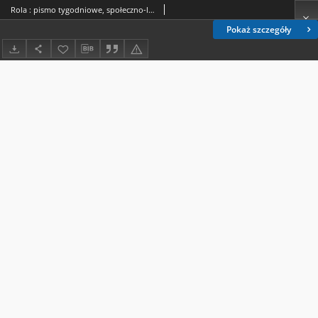
Rola : pismo tygodniowe, społeczno-literackie / pod red. Jana Jeleńskiego R. 6, Nr 14 (26 marca/7 kwietnia 1888)
Pokaż szczegóły