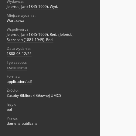
Wydawca:
Jeleński, Jan (1845-1909). Wyd.
Miejsce wydania:
Warszawa
Współtwórca:
Jeleński, Jan (1845-1909). Red.
;
Jeleński,
Szczepan (1881-1949). Red.
Data wydania:
1888-03-12/25
Typ zasobu:
czasopismo
Format:
application/pdf
Źródło:
Zasoby Biblioteki Głównej UMCS
Język:
pol
Prawa:
domena publiczna