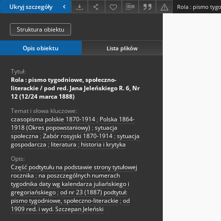
Ukryj szczegóły
Struktura obiektu
Opis obiektu
Lista plików
Tytuł:
Rola : pismo tygodniowe, społeczno-
literackie / pod red. Jana Jeleńskiego R. 6, Nr
12 (12/24 marca 1888)
Temat i słowa kluczowe:
czasopisma polskie 1870-1914
;
Polska 1864-
1918 (Okres popowstaniowy)
;
sytuacja
społeczna
;
Zabór rosyjski 1870-1914
;
sytuacja
gospodarcza
;
literatura
;
historia i krytyka
Opis:
Część podtytułu na podstawie strony tytułowej
rocznika
;
na poszczególnych numerach
tygodnika daty wg kalendarza juliańskiego i
gregoriańskiego
;
od nr 23 (1887) podtytuł:
pismo tygodniowe, społeczno-literackie
;
od
1909 red. i wyd. Szczepan Jeleński