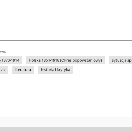
owe:
e 1870-1914
Polska 1864-1918 (Okres popowstaniowy)
sytuacja sp
cza
literatura
historia i krytyka