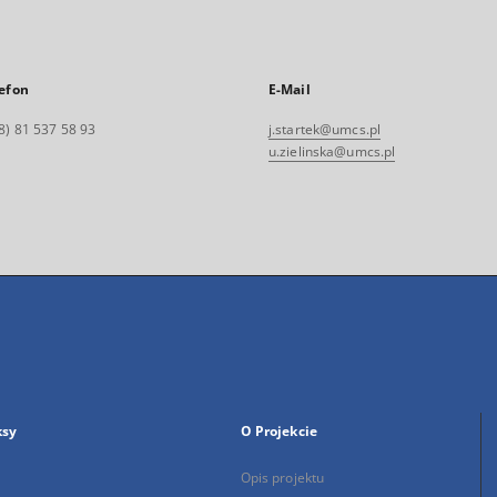
efon
E-Mail
8) 81 537 58 93
j.startek@umcs.pl
u.zielinska@umcs.pl
ksy
O Projekcie
Opis projektu