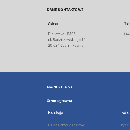
DANE KONTAKTOWE
Adres
Tel
Biblioteka UMCS
(+4
ul. Radziszewskiego 11
20-031 Lublin, Poland
MAPA STRONY
Strona główna
Kolekcje
Inde
Dziedzictwo kulturowe
Tytuł