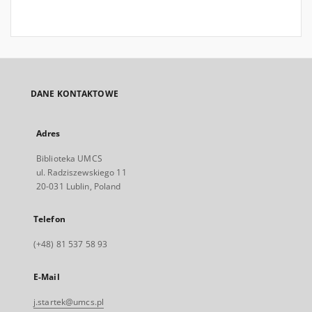
DANE KONTAKTOWE
Adres
Biblioteka UMCS
ul. Radziszewskiego 11
20-031 Lublin, Poland
Telefon
(+48) 81 537 58 93
E-Mail
j.startek@umcs.pl