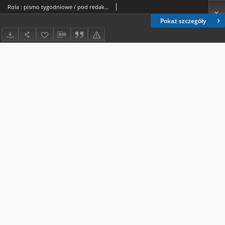
Rola : pismo tygodniowe / pod redakcyą Jana Jeleńskiego. R. 4, nr 1 (19 grudnia 1885 (2 stycznia1886)
Pokaż szczegóły