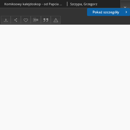
Komiksowy kalejdoskop - od Papcia Chmiela do Niela Gaimana.
Szczypa, Grzegorz
Pokaż szczegóły