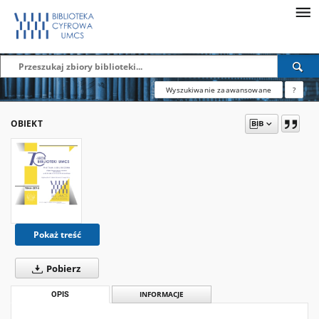
Wyszukiwanie zaawansowane
?
OBIEKT
Pokaż treść
Pobierz
OPIS
INFORMACJE