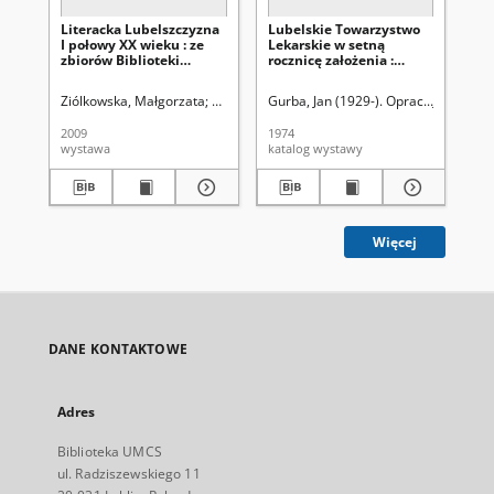
Literacka Lubelszczyzna
Lubelskie Towarzystwo
Poc
I połowy XX wieku : ze
Lekarskie w setną
art
zbiorów Biblioteki
rocznicę założenia :
ze 
Głównej UMCS
katalog wystawy
Gł
Lu
Ziólkowska, Małgorzata
Woźniak, Barbara
Gurba, Jan (1929-). Oprac.
Omes, Andrzej. Fot.
Jasińska, 
Szczyp
Rud
20
2009
1974
[20
wystawa
katalog wystawy
kat
Więcej
DANE KONTAKTOWE
Adres
Biblioteka UMCS
ul. Radziszewskiego 11