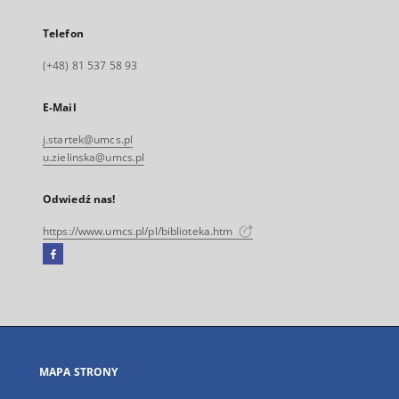
Telefon
(+48) 81 537 58 93
E-Mail
j.startek@umcs.pl
u.zielinska@umcs.pl
Odwiedź nas!
https://www.umcs.pl/pl/biblioteka.htm
Facebook
Link
zewnętrzny,
otworzy
się
w
nowej
MAPA STRONY
karcie