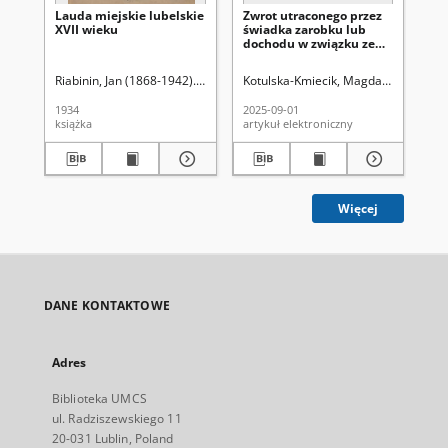
Lauda miejskie lubelskie
Zwrot utraconego przez
Wz
XVII wieku
świadka zarobku lub
nęk
dochodu w związku ze
k. 
stawieniem się przed
k. 
sądem – glosa do wyroku
Riabinin, Jan (1868-1942). Wyd.
Kotulska-Kmiecik, Magdalena
Instyt
Bu
SN –IOZ z dnia 5 czerwca
2023 r., I ZSK 44/22, LEX
1934
2025-09-01
202
nr 3567121
książka
artykuł elektroniczny
art
Więcej
DANE KONTAKTOWE
Adres
Biblioteka UMCS
ul. Radziszewskiego 11
20-031 Lublin, Poland