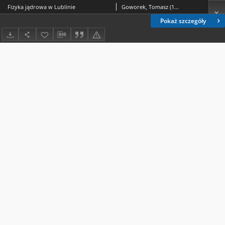
Fizyka jądrowa w Lublinie
Goworek, Tomasz (1934- )
Pokaż szczegóły