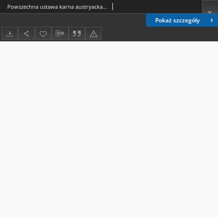
Powszechna ustawa karna austryacka z dnia 27 maja 1852 r. : z późniejszymi ustawami i rozporządzeniami, tudzież orzeczeniami c. k. Trybunału najwyższego. Cz. 1, O zbrodniach. $$. 1-232
Pokaż szczegóły