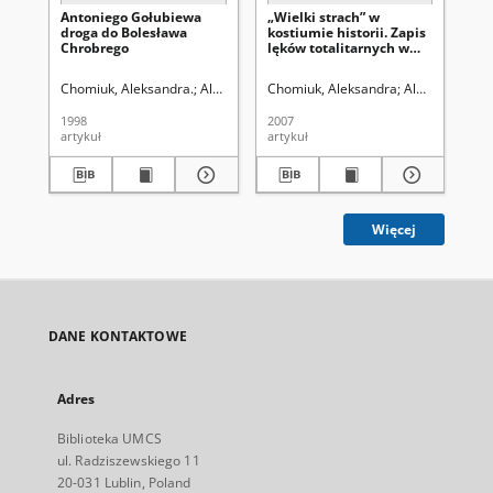
Antoniego Gołubiewa
„Wielki strach” w
Sp
droga do Bolesława
kostiumie historii. Zapis
ar
Chrobrego
lęków totalitarnych w
ku
powieściach Ciemności
Ros
kryją ziemię Jerzego
Chomiuk, Aleksandra.
Aleksandrowicz-Ulrich, Alina (1931- ). Redaktor
Chomiuk, Aleksandra
Aleksandrowicz
Soc
Andrzejewskiego i
Przybysz z Narbony
1998
2007
192
Juliana Stryjkowskiego
artykuł
artykuł
ksi
Więcej
DANE KONTAKTOWE
Adres
Biblioteka UMCS
ul. Radziszewskiego 11
20-031 Lublin, Poland