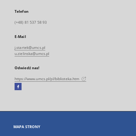
Telefon
(+48) 81 537 58 93
E-Mail
j.startek@umcs.pl
u.zielinska@umcs.pl
Odwiedź nas!
https://www.umcs.pl/pl/biblioteka.htm
Facebook
Link
zewnętrzny,
otworzy
się
w
nowej
MAPA STRONY
karcie