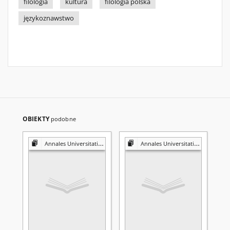
filologia
kultura
filologia polska
językoznawstwo
OBIEKTY
podobne
Annales Universitatis Mariae Curie-Skłodowska. Sectio FF, Philologiae
Annales Universitatis Mariae Curie-Skłodowska. Sectio FF, Philologiae