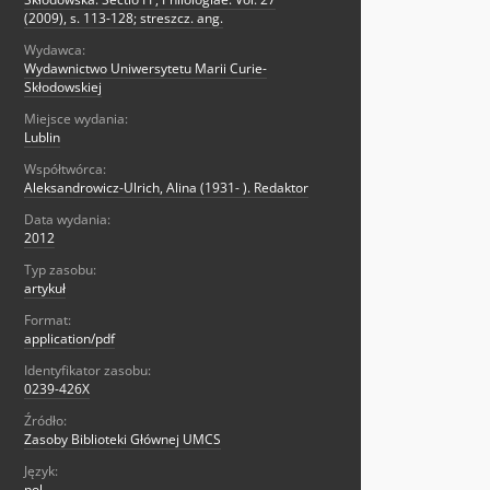
(2009), s. 113-128; streszcz. ang.
Wydawca:
Wydawnictwo Uniwersytetu Marii Curie-
Skłodowskiej
Miejsce wydania:
Lublin
Współtwórca:
Aleksandrowicz-Ulrich, Alina (1931- ). Redaktor
Data wydania:
2012
Typ zasobu:
artykuł
Format:
application/pdf
Identyfikator zasobu:
0239-426X
Źródło:
Zasoby Biblioteki Głównej UMCS
Język:
pol