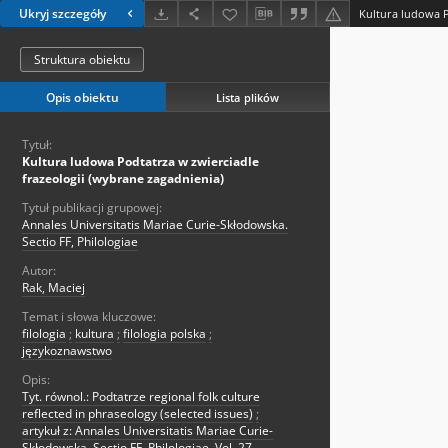
Ukryj szczegóły
Struktura obiektu
Opis obiektu
Lista plików
Tytuł:
Kultura ludowa Podtatrza w zwierciadle
frazeologii (wybrane zagadnienia)
Tytuł publikacji grupowej:
Annales Universitatis Mariae Curie-Skłodowska.
Sectio FF, Philologiae
Autor:
Rak, Maciej
Temat i słowa kluczowe:
filologia
;
kultura
;
filologia polska
;
językoznawstwo
Opis:
Tyt. równol.: Podtatrze regional folk culture
reflected in phraseology (selected issues)
;
artykuł z: Annales Universitatis Mariae Curie-
Skłodowska. Sectio FF, Philologiae. Vol. 27