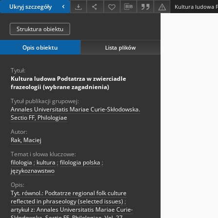
Ukryj szczegóły
Struktura obiektu
Opis obiektu
Lista plików
Tytuł:
Kultura ludowa Podtatrza w zwierciadle
frazeologii (wybrane zagadnienia)
Tytuł publikacji grupowej:
Annales Universitatis Mariae Curie-Skłodowska.
Sectio FF, Philologiae
Autor:
Rak, Maciej
Temat i słowa kluczowe:
filologia
;
kultura
;
filologia polska
;
językoznawstwo
Opis:
Tyt. równol.: Podtatrze regional folk culture
reflected in phraseology (selected issues)
;
artykuł z: Annales Universitatis Mariae Curie-
Skłodowska. Sectio FF, Philologiae. Vol. 27