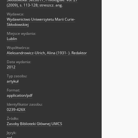
(2009), s. 113-128; streszcz. ang.
Wydawca:
Wydawnictwo Uniwersytetu Marii Curie-
Skłodowskiej
Miejsce wydania:
Lublin
Współtwórca:
Aleksandrowicz-Ulrich, Alina (1931- ). Redaktor
Data wydania:
2012
Typ zasobu:
artykuł
Format:
application/pdf
Identyfikator zasobu:
0239-426X
Źródło:
Zasoby Biblioteki Głównej UMCS
Język:
pol