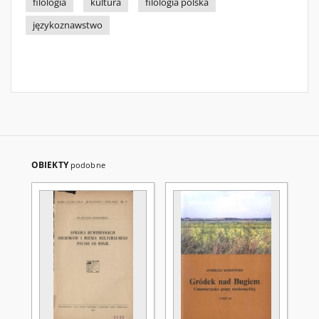
filologia
kultura
filologia polska
językoznawstwo
OBIEKTY
podobne