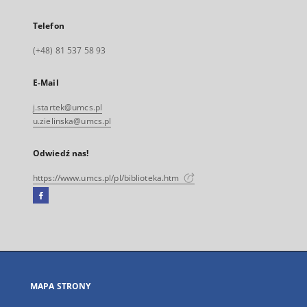
Telefon
(+48) 81 537 58 93
E-Mail
j.startek@umcs.pl
u.zielinska@umcs.pl
Odwiedź nas!
https://www.umcs.pl/pl/biblioteka.htm
Facebook
Link
zewnętrzny,
otworzy
się
w
nowej
MAPA STRONY
karcie