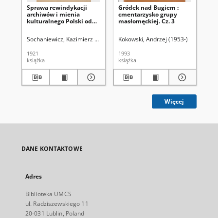
Sprawa rewindykacji
Gródek nad Bugiem :
Gr
archiwów i mienia
cmentarzysko grupy
cm
kulturalnego Polski od
masłomęckiej. Cz. 3
ma
Rosji
Sochaniewicz, Kazimierz (1892-1930)
Kokowski, Andrzej (1953-)
Kok
1921
1993
199
książka
książka
ksi
Więcej
DANE KONTAKTOWE
Adres
Biblioteka UMCS
ul. Radziszewskiego 11
20-031 Lublin, Poland