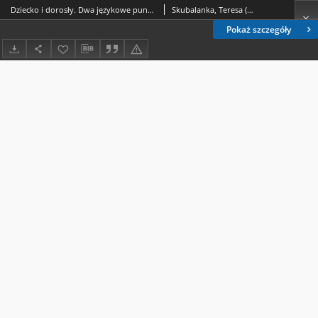
Dziecko i dorosły. Dwa językowe punkty widzenia
Skubalanka, Teresa (1928- )
Pokaż szczegóły