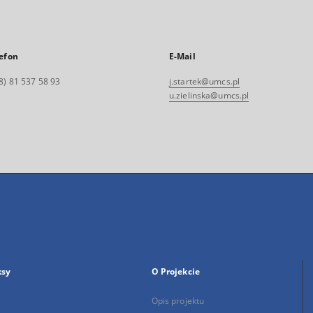
efon
E-Mail
8) 81 537 58 93
j.startek@umcs.pl
u.zielinska@umcs.pl
ksy
O Projekcie
Opis projektu