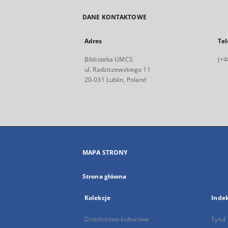
DANE KONTAKTOWE
Adres
Tel
Biblioteka UMCS
(+4
ul. Radziszewskiego 11
20-031 Lublin, Poland
MAPA STRONY
Strona główna
Kolekcje
Inde
Dziedzictwo kulturowe
Tytuł