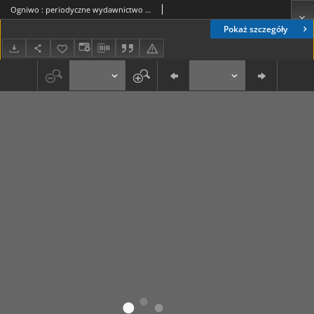
Ogniwo : periodyczne wydawnictwo organizacyjne Akcji Katolickiej Diecezji Lubelskiej R. 6, Nr 10 (październik 1938)
Pokaż szczegóły