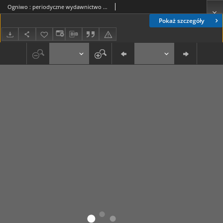
Ogniwo : periodyczne wydawnictwo organizacyjne Akcji Katolickiej Diecezji Lubelskiej R. 6, Nr 6/7/8 (czerwiec/lipiec/sierpień 1938)
Pokaż szczegóły