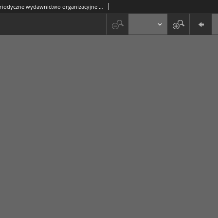
Ogniwo : periodyczne wydawnictwo organizacyjne Diecezji Lubelskiej R. 5, Nr 6/7/8 (czerwiec/lipiec/sierpień 1937)