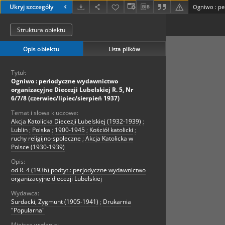
Ukryj szczegóły
Struktura obiektu
Opis obiektu
Lista plików
Tytuł:
Ogniwo : periodyczne wydawnictwo
organizacyjne Diecezji Lubelskiej R. 5, Nr
6/7/8 (czerwiec/lipiec/sierpień 1937)
Temat i słowa kluczowe:
Akcja Katolicka Diecezji Lubelskiej (1932-1939)
;
Lublin
;
Polska
;
1900-1945
;
Kościół katolicki
;
ruchy religijno-społeczne
;
Akcja Katolicka w
Polsce (1930-1939)
Opis:
od R. 4 (1936) podtyt.: perjodyczne wydawnictwo
organizacyjne diecezji Lubelskiej
Wydawca:
Surdacki, Zygmunt (1905-1941)
;
Drukarnia
"Popularna"
Miejsce wydania: