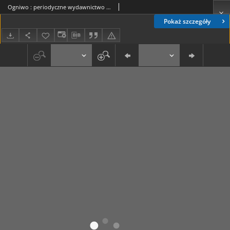
Ogniwo : periodyczne wydawnictwo organizacyjne Akcji Katolickiej Diecezji Lubelskiej R. 6, Nr 9 (wrzesień 1938)
Pokaż szczegóły