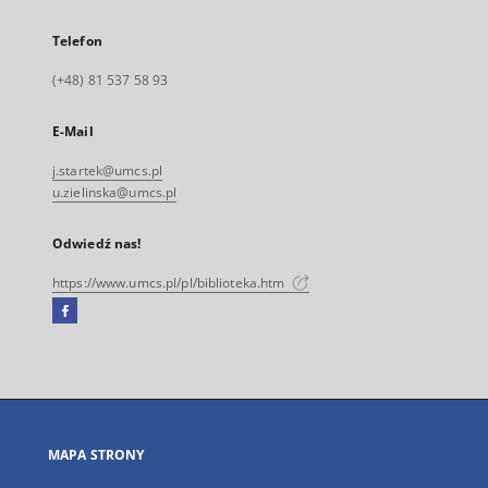
Telefon
(+48) 81 537 58 93
E-Mail
j.startek@umcs.pl
u.zielinska@umcs.pl
Odwiedź nas!
https://www.umcs.pl/pl/biblioteka.htm
Facebook
Link
zewnętrzny,
otworzy
się
w
nowej
MAPA STRONY
karcie