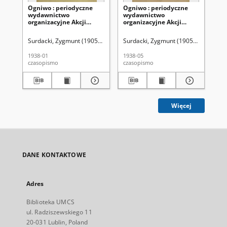
Ogniwo : periodyczne
Ogniwo : periodyczne
Og
wydawnictwo
wydawnictwo
wy
organizacyjne Akcji
organizacyjne Akcji
or
Katolickiej Diecezji
Katolickiej Diecezji
Lub
Lubelskiej R. 6, Nr 1
Lubelskiej R. 6, Nr 5 (maj
(g
Surdacki, Zygmunt (1905-1941). Red
Surdacki, Zygmunt (1905-1941). Red
Akcja Katolicka Diecezji Lubelski
Sur
(styczeń 1938)
1938)
1938-01
1938-05
193
czasopismo
czasopismo
cza
Więcej
DANE KONTAKTOWE
Adres
Biblioteka UMCS
ul. Radziszewskiego 11
20-031 Lublin, Poland