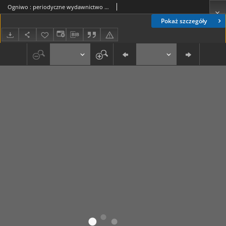
Ogniwo : periodyczne wydawnictwo organizacyjne Diecezji Lubelskiej R. 5, Nr 3 (marzec 1937)
Pokaż szczegóły