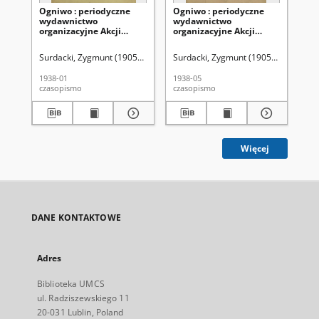
Ogniwo : periodyczne
Ogniwo : periodyczne
Og
wydawnictwo
wydawnictwo
wy
organizacyjne Akcji
organizacyjne Akcji
or
Katolickiej Diecezji
Katolickiej Diecezji
Lub
Lubelskiej R. 6, Nr 1
Lubelskiej R. 6, Nr 5 (maj
(g
Surdacki, Zygmunt (1905-1941). Red
Surdacki, Zygmunt (1905-1941). Red
Akcja Katolicka Diecezji Lubelski
Sur
(styczeń 1938)
1938)
1938-01
1938-05
193
czasopismo
czasopismo
cza
Więcej
DANE KONTAKTOWE
Adres
Biblioteka UMCS
ul. Radziszewskiego 11
20-031 Lublin, Poland