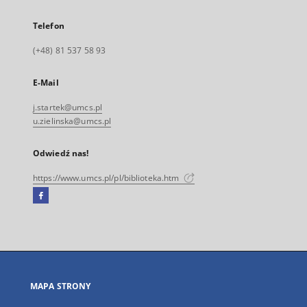
Telefon
(+48) 81 537 58 93
E-Mail
j.startek@umcs.pl
u.zielinska@umcs.pl
Odwiedź nas!
https://www.umcs.pl/pl/biblioteka.htm
Facebook
Link
zewnętrzny,
otworzy
się
w
nowej
MAPA STRONY
karcie