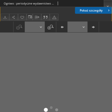
Ogniwo : periodyczne wydawnictwo organizacyjne Diecezji Lubelskiej R. 5, Nr 2 (luty 1937)
Pokaż szczegóły