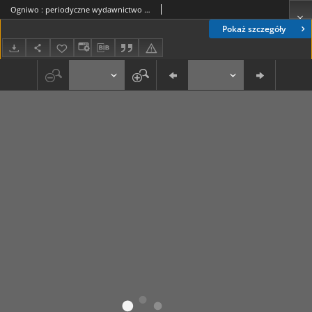
Ogniwo : periodyczne wydawnictwo organizacyjne Diecezji Lubelskiej R. 5, Nr 1 (styczeń 1937)
Pokaż szczegóły