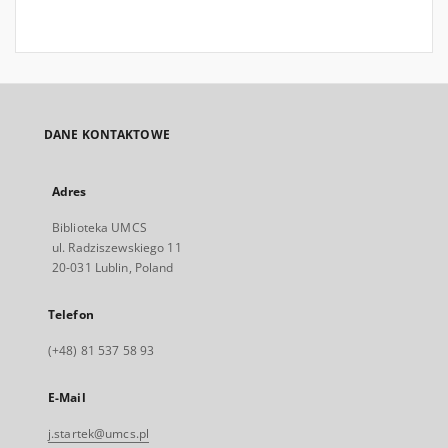
DANE KONTAKTOWE
Adres
Biblioteka UMCS
ul. Radziszewskiego 11
20-031 Lublin, Poland
Telefon
(+48) 81 537 58 93
E-Mail
j.startek@umcs.pl