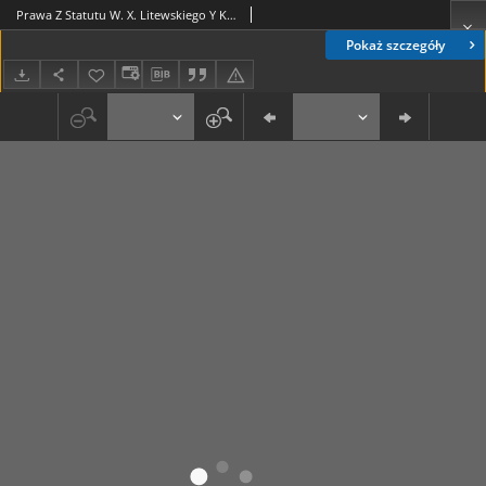
Prawa Z Statutu W. X. Litewskiego Y Konstytucyi, Dla Wygody Pilnuiących Z Urzędu Albo Potrzeby Sądów Y Dla Innych Obywatelów Koronnych Y Litewskich Wiadomości porządnie podług alfabetu zebrane [...]
Pokaż szczegóły