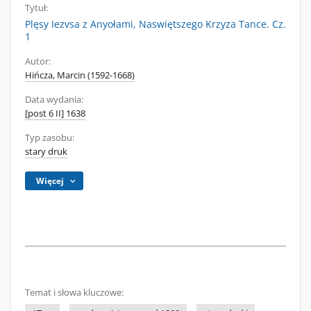
Tytuł:
Plęsy Iezvsa z Anyołami, Naswiętszego Krzyza Tance. Cz.
1
Autor:
Hińcza, Marcin (1592-1668)
Data wydania:
[post 6 II] 1638
Typ zasobu:
stary druk
Więcej
Temat i słowa kluczowe: