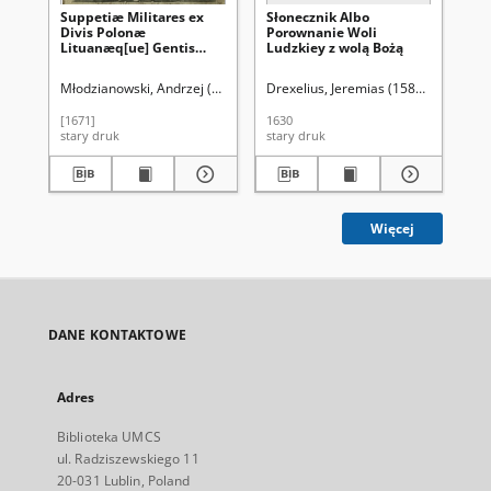
Suppetiæ Militares ex
Słonecznik Albo
P. 
Divis Polonæ
Porownanie Woli
[..
Lituanæq[ue] Gentis
Ludzkiey z wolą Bożą
das
Tutelaribus, nec non
Li
Sanctis Militibus
Ge
Młodzianowski, Andrzej (1627?-1686)
Drexelius, Jeremias (1581-1638)
Schnops, Mikołaj (16..-16..). Il.
Rad
Kre
Sc
Scriptae & [...] Michaeli
Lu
Pac Palatino Vilnensi
Mi
[1671]
1630
165
Supremo M. D. L.
no
stary druk
stary druk
sta
Exercituum Duci [...]
ve
oblatæ
Lu
de
dru
Więcej
DANE KONTAKTOWE
Adres
Biblioteka UMCS
ul. Radziszewskiego 11
20-031 Lublin, Poland