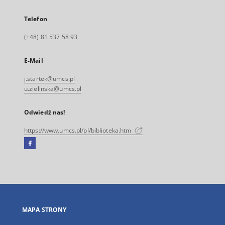
Telefon
(+48) 81 537 58 93
E-Mail
j.startek@umcs.pl
u.zielinska@umcs.pl
Odwiedź nas!
https://www.umcs.pl/pl/biblioteka.htm
Facebook
Link
zewnętrzny,
otworzy
się
w
nowej
MAPA STRONY
karcie