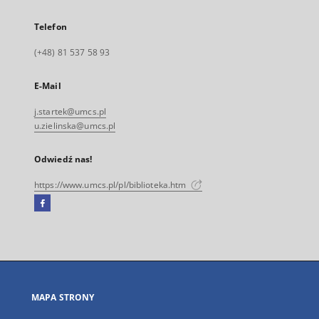
Telefon
(+48) 81 537 58 93
E-Mail
j.startek@umcs.pl
u.zielinska@umcs.pl
Odwiedź nas!
https://www.umcs.pl/pl/biblioteka.htm
Facebook
Link
zewnętrzny,
otworzy
się
w
nowej
MAPA STRONY
karcie