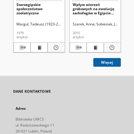
Staroegipskie
Wpływ wierzeń
Za
społeczeństwo
grobowych na ewolucję
top
zoolatryczne
sarkofagów w Egipcie
Kr
faraonów
ang
Eg
Margul, Tadeusz (1923-2009)
Szarek, Anna
Sobiesiak, Joanna Alek
Dow
1979
2015
194
artykuł
artykuł
ksi
Więcej
DANE KONTAKTOWE
Adres
Biblioteka UMCS
ul. Radziszewskiego 11
20-031 Lublin, Poland